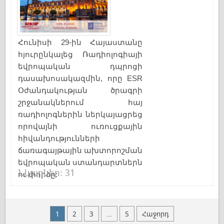
Հունիսի 29-ին Հայաստանը
հյուրընկալեց Ռադիոլոգիայի
եվրոպական դպրոցի
դասախոսակազմին, որը ESR
Օժանդակության ծրագրի
շրջանակներում հայ
ռադիոլոգներին ներկայացրեց
որովայնի ուռուցքային
հիվանդությունների
ճառագայթային ախտորոշման
եվրոպական ստանդարտներն
Նկարներ: 31
ու փորձը:
1
2
3
…
5
Հաջորդ