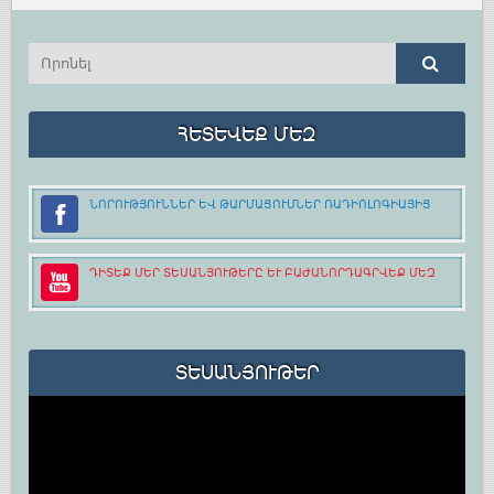
ՀԵՏԵՎԵՔ ՄԵԶ
ՆՈՐՈՒԹՅՈՒՆՆԵՐ ԵՎ ԹԱՐՄԱՑՈՒՄՆԵՐ ՌԱԴԻՈԼՈԳԻԱՅԻՑ
ԴԻՏԵՔ ՄԵՐ ՏԵՍԱՆՅՈՒԹԵՐԸ ԵՒ ԲԱԺԱՆՈՐԴԱԳՐՎԵՔ ՄԵԶ
ՏԵՍԱՆՅՈՒԹԵՐ